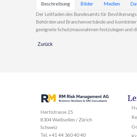
Beschreibung
Bilder
Medien
Da
Der Leitfaden des Bundesamts für Bevölkerungssch
Behörden und Branchenverbände und kombiniert Ri
geeignete Schutzmassnahmen festzulegen und die
Zurück
Le
H
Hertistrasse 25
R
8304 Wallisellen / Zürich
Go
Schweiz
Tel. +41 44 360 40 40
K