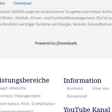
ten
Download
utz (BABS) zeigt ein strukturiertes Vorgehen zum Schutz kritische
siko-, Notfall-, Krisen- und Kontinuitätsmanagement. Ziel ist es
 Resilienz wichtiger Systeme wie Energie, Verkehr, Gesundheit un
Powered by jDownloads
istungsbereiche
Information
aupt-Website
Kontakt
Über uns
esilienz-Management
Download
vernance, Risk, Compliance
YouTube Kanal
risenmanagement