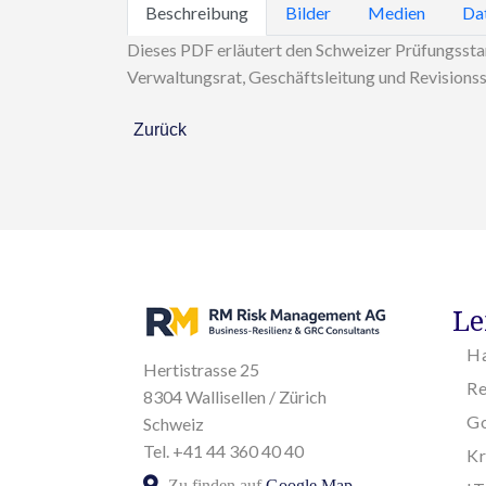
Beschreibung
Bilder
Medien
Da
Dieses PDF erläutert den Schweizer Prüfungsstan
Verwaltungsrat, Geschäftsleitung und Revisions
Zurück
Le
H
Hertistrasse 25
R
8304 Wallisellen / Zürich
Go
Schweiz
Tel. +41 44 360 40 40
K
Zu finden auf
Google Map