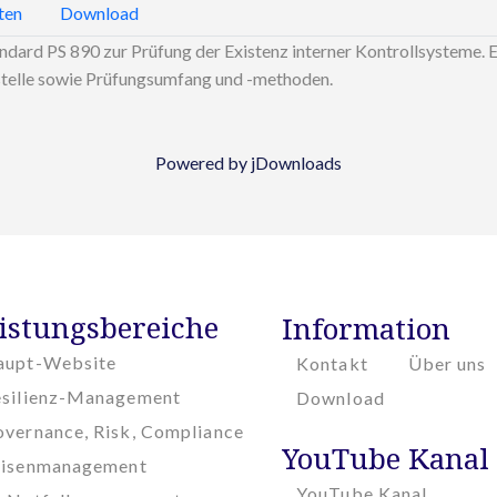
ten
Download
dard PS 890 zur Prüfung der Existenz interner Kontrollsysteme. 
stelle sowie Prüfungsumfang und -methoden.
Powered by jDownloads
istungsbereiche
Information
aupt-Website
Kontakt
Über uns
esilienz-Management
Download
vernance, Risk, Compliance
YouTube Kanal
risenmanagement
YouTube Kanal