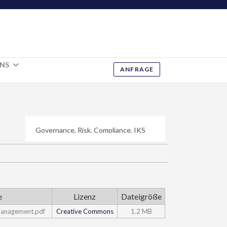
UNS
ANFRAGE
e
Lizenz
Dateigröße
management.pdf
Creative Commons
1.2 MB