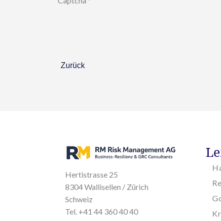
Captcha
*
Zurück
Le
H
Hertistrasse 25
R
8304 Wallisellen / Zürich
Go
Schweiz
Tel. +41 44 360 40 40
K