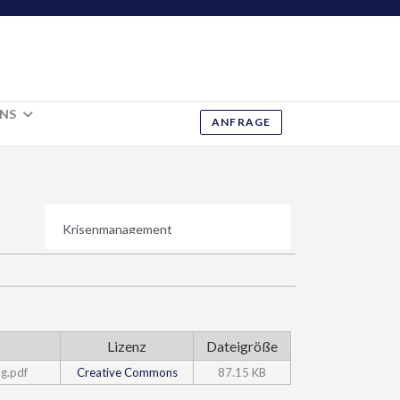
UNS
ANFRAGE
Lizenz
Dateigröße
g.pdf
Creative Commons
87.15 KB