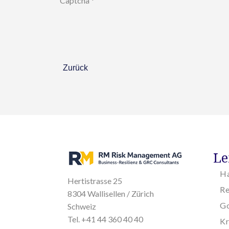
Captcha
*
Zurück
Le
H
Hertistrasse 25
R
8304 Wallisellen / Zürich
Go
Schweiz
Tel. +41 44 360 40 40
K