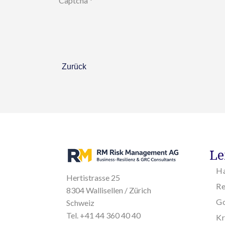
Captcha
*
Zurück
Le
H
Hertistrasse 25
R
8304 Wallisellen / Zürich
Go
Schweiz
Tel. +41 44 360 40 40
K